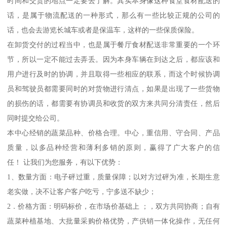
时间和交货的地点一定要去了解。其实本身像这种食堂食材配送的
话，是属于物流配送的一种形式，那么有一些比较正规的公司的
话，也会去游览长城车或者是保温车，这样的一些保质保险。
在卸货交付的过程当中，也是属于餐厅食材配送非常重要的一个环
节，所以一定不能过去弄丢。因为本身车辆在到达之后，都应该和
用户进行及时的协调，并且取得一些相应的联系，而这个时候协调
员和驾驶员都需要同时的对货物进行清点，如果是出现了一些货物
的损伤的话，都需要有协调员和收货的双方来共同分清责任，然后
同时提交给公司。
本中心经销的蔬菜品种、价格合理。中心，重信用、守合同、产品
质量，以多品种经营和薄利多销的原则，赢得了广大客户的信
任！ 让我们为您服务，有以下优势：
1、数量方面：电子砰过重，质量保障；以对方过砰为准，长期生意
老实做，决不让客户客户吃亏，宁多送不缺少；
2．价格方面：明码标价，在市场价基础上 ；，双方共同协商；自有
蔬菜种植基地、大批量采购价格优势，产供销一体化操作，无任何