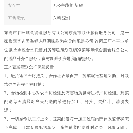
安全性
无公害蔬菜 新鲜
可售卖地
东莞 深圳
东莞市联旺膳食管理服务有限公司东莞市联旺膳食服务公司，是一
家集蔬菜肉类海鲜冻品调味品为主导的配送公司,连同工厂企事业单
位饭堂承包食堂托管厨房筹建策划洗碗净菜等等综合膳食服务公司
配送品种齐全服务，食材新鲜价廉是我们的服务。
工地蔬菜配送怎样保障质量：
1、进货途径严厉把关，合作社农场自产，蔬菜配送基地采购。对栽
培饲养进程全程盯梢；
2、食物检测中心对农严厉检测及有害物质超标进行严厉检测。蔬菜
配送每天清晨对当天配送肉菜进行加工、分捡、去烂叶、清冼去
泥；
3、一切操作职工持上岗，蔬菜配送每一加工过程内部体系监督状态
下完成。自建专属配送车队，东莞蔬菜配送准时动身，风雨无阻，