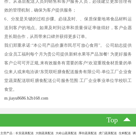
作。从基层配送人员到销售和客户服务人员，必须建立更加合理有
效的管理机制，确保为客户提供服务；
6、分发是关键的过程步骤。必须及时、、保质保量地将食品材料运
送到客户的地点。如果及时到达率和质量保证率做得好，客户会愿
意长期合作，从而带来口碑并获得更多订单。
我们郑重承诺:“本公司产品价廉市民尽可放心食用”。 公司励志提供
企业员工福利每个月为贵公司提供新鲜水果等产品加餐! 为更好服务
客户公司可开正规,来有效服务有需要的客户!欢迎重视食材质量的单
位来人或来电洽谈!东莞联旺膳食配送服务有限公司-单位工厂企业食
堂蔬菜配送联旺膳食配送公司服务范围:工厂企业事业单位学校职工
食堂。
m.jiayu8686.b2b168.com
Top
主营产品：长安蔬菜配送 大朗蔬菜配送 大岭山蔬菜配送 厚街蔬菜配送 虎门蔬菜配送 生鲜配送 调