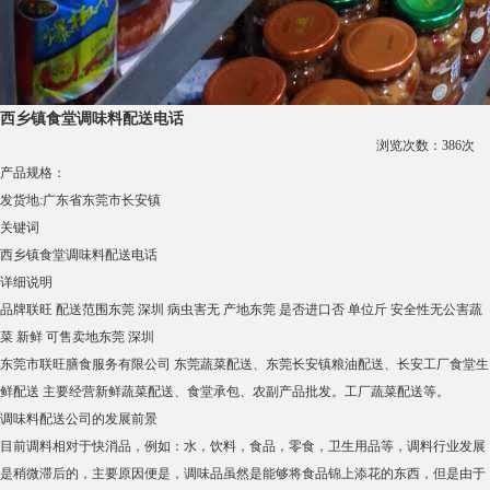
西乡镇食堂调味料配送电话
浏览次数：
386
次
产品规格：
发货地:
广东省东莞市长安镇
关键词
西乡镇食堂调味料配送电话
详细说明
品牌
联旺
配送范围
东莞 深圳
病虫害
无
产地
东莞
是否进口
否
单位
斤
安全性
无公害蔬
菜 新鲜
可售卖地
东莞 深圳
东莞市联旺膳食服务有限公司 东莞蔬菜配送、东莞长安镇粮油配送、长安工厂食堂生
鲜配送 主要经营新鲜蔬菜配送、食堂承包、农副产品批发。工厂蔬菜配送等。
调味料配送公司的发展前景
目前调料相对于快消品，例如：水，饮料，食品，零食，卫生用品等，调料行业发展
是稍微滞后的，主要原因便是，调味品虽然是能够将食品锦上添花的东西，但是由于