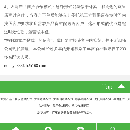
4、农副产品商户协作模式：这种形式就类似于外卖，和周边的蔬果
店商讨合作，当客户下单后能够立刻委托第三方蔬果店在短时间内
按照客户要求将所需农产品食材配送给客户，这种形式的优点是配
送时效性强，运营成本低。
“您的满意才是我们的信誉”。我们随时接受客户的监督。并不断加强
公司现代管理。本公司经过多年的开拓积累了丰富的经验培养了200
多名配送人员。
m.jiayu8686.b2b168.com
Top
主营产品：长安蔬菜配送 大朗蔬菜配送 大岭山蔬菜配送 厚街蔬菜配送 虎门蔬菜配送 生鲜配送 调
味料配送 餐厅食材配送 单位食材配送
版权所有：广东食安膳食管理服务有限公司