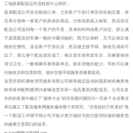
工地蔬菜配送运作流程是什么样的：
蔬菜配送公司首先根据订单。之前客户下的订单安排采购总量，然
后再分拣每一家客户的具体的菜品。分拣包装贴上标签。然后说在
配送公司送到每一个客户的手里，具体的时间由客户决定。那么属
于蔬菜配送的车辆一般的冷藏功能的。既可以保鲜，又可以保证食
物的完整性。送达客户手里以后，然后做交接手续。验收完成就可
以了。那么整个配送就完成了。每次发车前和发车后，车辆要保持
清洁卫生。一般每辆车都有跟单员。除非货物比较少。司机可以兼
任验收员和负责卸货。做好交接手续服务质量要提高。
东莞市联旺膳食管理服务有限公司拥有稳定提供的蔬菜鲜肉禽类海
鲜和各种配料拥用20多辆送货车和一批高素质的配送员。公司在多
年的的发展中确立了“服务大众”的宗旨随叫随到与一百多个企业事业
单位建立了配送服务网服务遍布整个东莞市。“没有较好只有更好”每
一个配送工作细节我公司尽较大努力做好为您们提供快捷的服务您
的健康才是我们的追求。
m.jiayu8686.b2b168.com