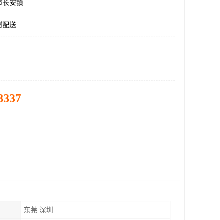
市长安镇
材配送
3337
东莞 深圳