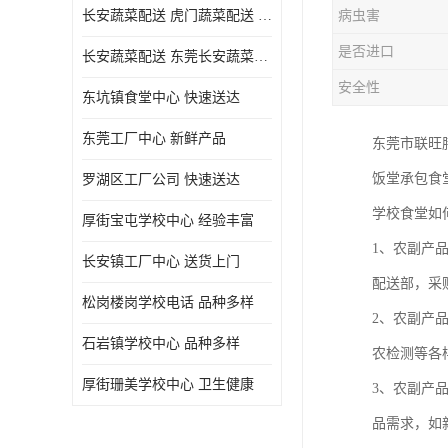
长安蔬菜配送 虎门蔬菜配送 厚街蔬菜配送 大朗蔬菜配送
病虫害
是否进口
长安蔬菜配送 东莞长安蔬菜配送哪家好
安全性
东坑镇食堂中心 快速送达
东莞工厂中心 新鲜产品
东莞市联旺
饭堂承包食
罗湖区工厂公司 快速送达
学校食堂如
厚街宝屯学校中心 经验丰富
1、农副产
长安镇工厂中心 送货上门
配送部，采
松岗楼岗学校电话 品种多样
2、农副产
石岩镇学校中心 品种多样
农检测等各
厚街珊美学校中心 卫生健康
3、农副产
品需求，如