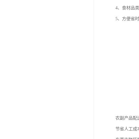
4、食材品
5、方便省
农副产品配
节省人工成