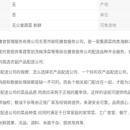
无
产地
否
单位
无公害蔬菜 新鲜
可售卖地
膳食管理服务有限公司东莞市联旺膳食服务公司，是一家集蔬菜肉类海鲜
堂托管厨房筹建策划洗碗净菜等等综合膳食服务公司配送品种齐全服务，
何挑选农副产品配送公司：
品配送公司的规模：怎么选择农产品配送公司、一个好的农产品配送公司
购部和数据处理部都是缺一不可的。而各个相关部门配合在一起，才能为
品配送公司的菜品品质:肉类应采购于正规的屠宰场，这样的话就可提供肉
样抽检；粮油干杂等由正规厂家及经销商提供，来源安全可靠，品质放心;
品配送公司的菜品种类:应同时满足于日常家庭的家常菜、工厂食堂、餐厅
新鲜蔬果、冻品、调料、米面干杂、厨房用具等;