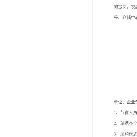
的提高，农
采、仓储中
单位、企业
1、节省人
2、单据齐
3、采购模