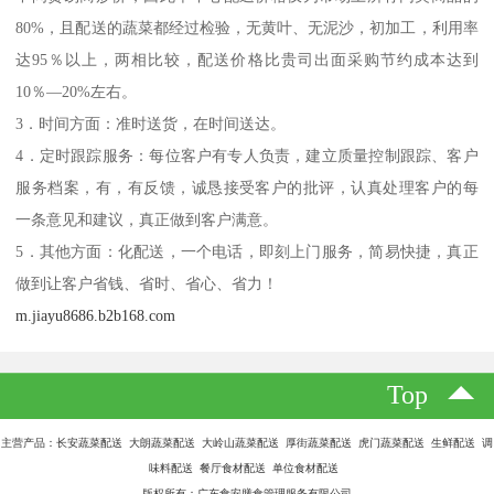
80%，且配送的蔬菜都经过检验，无黄叶、无泥沙，初加工，利用率
达95％以上，两相比较，配送价格比贵司出面采购节约成本达到
10％—20%左右。
3．时间方面：准时送货，在时间送达。
4．定时跟踪服务：每位客户有专人负责，建立质量控制跟踪、客户
服务档案，有，有反馈，诚恳接受客户的批评，认真处理客户的每
一条意见和建议，真正做到客户满意。
5．其他方面：化配送，一个电话，即刻上门服务，简易快捷，真正
做到让客户省钱、省时、省心、省力！
m.jiayu8686.b2b168.com
Top
主营产品：长安蔬菜配送 大朗蔬菜配送 大岭山蔬菜配送 厚街蔬菜配送 虎门蔬菜配送 生鲜配送 调
味料配送 餐厅食材配送 单位食材配送
版权所有：广东食安膳食管理服务有限公司