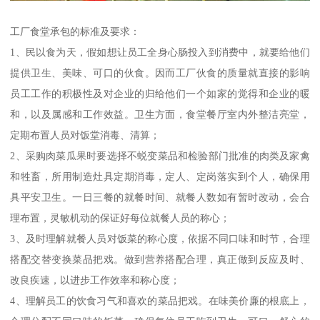
工厂食堂承包的标准及要求：
1、民以食为天，假如想让员工全身心肠投入到消费中，就要给他们
提供卫生、美味、可口的伙食。因而工厂伙食的质量就直接的影响
员工工作的积极性及对企业的归给他们一个如家的觉得和企业的暖
和，以及属感和工作效益。卫生方面，食堂餐厅室内外整洁亮堂，
定期布置人员对饭堂消毒、清算；
2、采购肉菜瓜果时要选择不蜕变菜品和检验部门批准的肉类及家禽
和牲畜，所用制造灶具定期消毒，定人、定岗落实到个人，确保用
具平安卫生。一日三餐的就餐时间、就餐人数如有暂时改动，会合
理布置，灵敏机动的保证好每位就餐人员的称心；
3、及时理解就餐人员对饭菜的称心度，依据不同口味和时节，合理
搭配交替变换菜品把戏。做到营养搭配合理，真正做到反应及时、
改良疾速，以进步工作效率和称心度；
4、理解员工的饮食习气和喜欢的菜品把戏。在味美价廉的根底上，