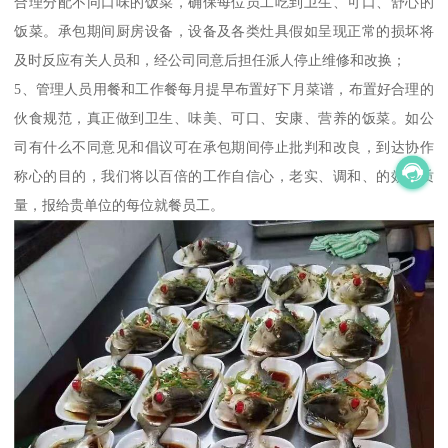
合理分配不同口味的饭菜，确保每位员工吃到卫生、可口、舒心的
饭菜。承包期间厨房设备，设备及各类灶具假如呈现正常的损坏将
及时反应有关人员和，经公司同意后担任派人停止维修和改换；
5、管理人员用餐和工作餐每月提早布置好下月菜谱，布置好合理的
伙食规范，真正做到卫生、味美、可口、安康、营养的饭菜。如公
司有什么不同意见和倡议可在承包期间停止批判和改良，到达协作
称心的目的，我们将以百倍的工作自信心，老实、调和、的效劳质
量，报给贵单位的每位就餐员工。