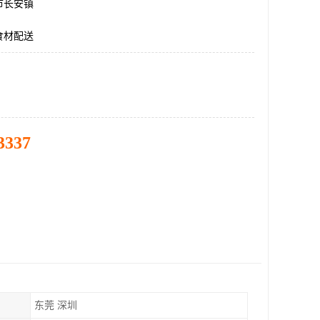
市长安镇
食材配送
3337
东莞 深圳