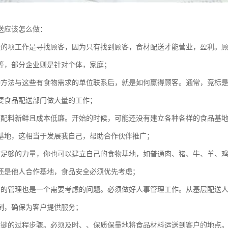
送应该怎么做：
送的项工作是寻找顾客，因为只有找到顾客，食材配送才能营业，盈利。
等，部分企业则是针对个体，家庭；
种方法与这些有食物需求的单位联系后，就是如何赢得顾客。通常，竞标
要食品配送部门做大量的工作；
使配料新鲜且成本低廉。开始的时候，可能还没有建立各种各样的食品基
基地，这相当于发展我自己，帮助合作伙伴推广；
有足够的力量，你也可以建立自己的食物基地，如普通肉、猪、牛、羊、
还是他人合作基地，食品安全必须优先考虑；
员的管理也是一个需要考虑的问题。必须做好人事管理工作。从基层配送
制，确保为客户提供服务；
关键的过程步骤。必须及时、、保质保量地将食品材料运送到客户的地点