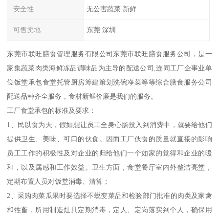
安全性
无公害蔬菜 新鲜
可售卖地
东莞 深圳
东莞市联旺膳食管理服务有限公司东莞市联旺膳食服务公司，是一
家集蔬菜肉类海鲜冻品调味品为主导的配送公司,连同工厂企事业单
位饭堂承包食堂托管厨房筹建策划洗碗净菜等等综合膳食服务公司
配送品种齐全服务，食材新鲜价廉是我们的服务。
工厂食堂承包的标准及要求：
1、民以食为天，假如想让员工全身心肠投入到消费中，就要给他们
提供卫生、美味、可口的伙食。因而工厂伙食的质量就直接的影响
员工工作的积极性及对企业的归给他们一个如家的觉得和企业的暖
和，以及属感和工作效益。卫生方面，食堂餐厅室内外整洁亮堂，
定期布置人员对饭堂消毒、清算；
2、采购肉菜瓜果时要选择不蜕变菜品和检验部门批准的肉类及家禽
和牲畜，所用制造灶具定期消毒，定人、定岗落实到个人，确保用