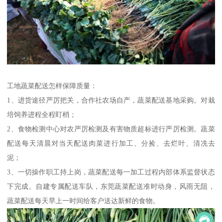
工地蔬菜配送怎样保障质量：
1、进货途径严厉把关，合作社农场自产，蔬菜配送基地采购。对栽
培饲养进程全程盯梢；
2、食物检测中心对农严厉检测及有害物质超标进行严厉检测。蔬菜
配送每天清晨对当天配送肉菜进行加工、分捡、去烂叶、清冼去
泥；
3、一切操作职工持上岗，蔬菜配送每一加工过程内部体系监督状态
下完成。自建专属配送车队，东莞蔬菜配送准时动身，风雨无阻，
蔬菜配送每天早上一时间给客户送达新鲜的食物。