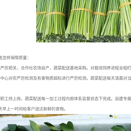
送怎样保障质量：
径严厉把关，合作社农场自产，蔬菜配送基地采购。对栽培饲养进程全程
测中心对农严厉检测及有害物质超标进行严厉检测。蔬菜配送每天清晨对
作职工持上岗，蔬菜配送每一加工过程内部体系监督状态下完成。自建专
天早上一时间给客户送达新鲜的食物。