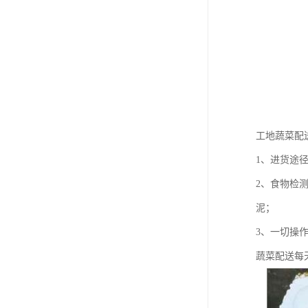
工地蔬菜配
1、进货途
2、食物检
泥；
3、一切操
蔬菜配送每