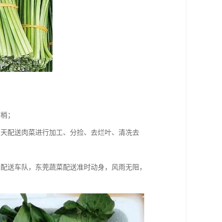
盯梢；
当天配送肉菜进行加工、分捡、去烂叶、清冼去
属配送车队，东莞蔬菜配送准时动身，风雨无阻，