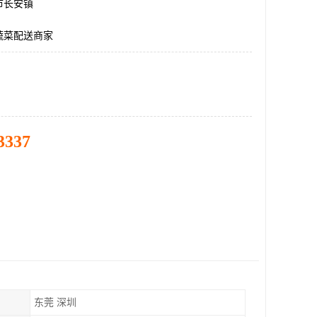
市长安镇
蔬菜配送商家
3337
东莞 深圳