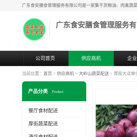
广东食安膳食管理服务有
公司首页
供应商机
企业
当前位置：
首页
>
供应商机
>
大岭山蔬菜配送
> 厚街大迳单
产品分类
Product
餐厅食材配送
厚街蔬菜配送
酒店食材配送