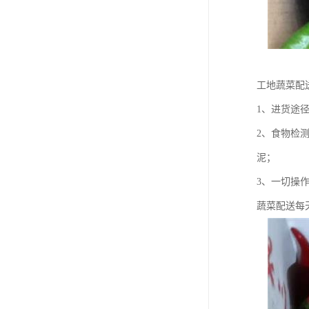
工地蔬菜配
1、进货途
2、食物检
泥；
3、一切操
蔬菜配送每