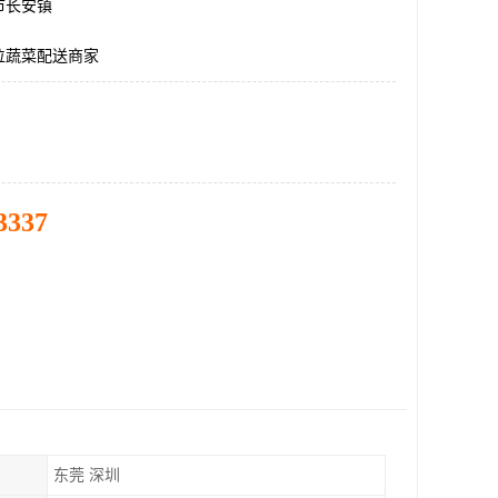
市长安镇
位蔬菜配送商家
3337
东莞 深圳