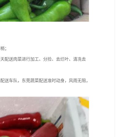
盯梢；
当天配送肉菜进行加工、分捡、去烂叶、清冼去
属配送车队，东莞蔬菜配送准时动身，风雨无阻，