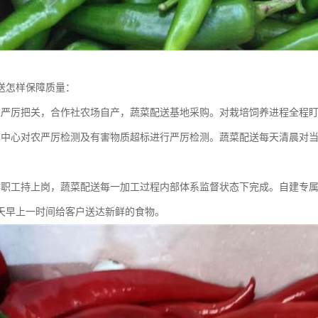
送怎样保障质量：
径严厉把关，合作社农场自产，蔬菜配送基地采购。对栽培饲养进程全程
测中心对农严厉检测及有害物质超标进行严厉检测。蔬菜配送每天清晨对
作职工持上岗，蔬菜配送每一加工过程内部体系监督状态下完成。自建专
天早上一时间给客户送达新鲜的食物。