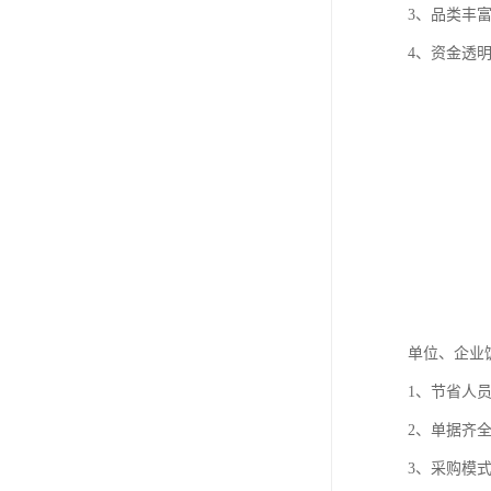
3、品类丰富
4、资金透
单位、企业
1、节省人
2、单据齐
3、采购模