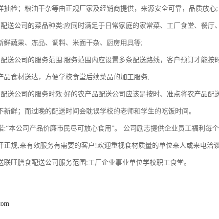
样抽检；粮油干杂等由正规厂家及经销商提供，来源安全可靠，品质放心;
品配送公司的菜品种类:应同时满足于日常家庭的家常菜、工厂食堂、餐厅
新鲜蔬果、冻品、调料、米面干杂、厨房用具等;
品配送公司的服务范围:服务范围内应设置多条配送路线，客户预订才能按
产品食材送达，方便学校食堂后续菜品的加工服务;
品配送公司的服务时效:好的农产品配送公司应该是按时、准点将农产品配
不新鲜；而过晚的配送时间会耽误学校的老师和学生的吃饭时间。
诺:“本公司产品价廉市民尽可放心食用”。 公司励志提供企业员工福利每
开正规,来有效服务有需要的客户!欢迎重视食材质量的单位来人或来电洽谈
送联旺膳食配送公司服务范围:工厂企业事业单位学校职工食堂。
com