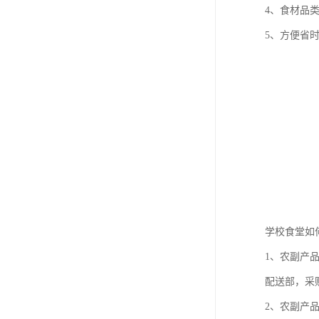
4、食材品
5、方便省
学校食堂如
1、农副产
配送部，采
2、农副产