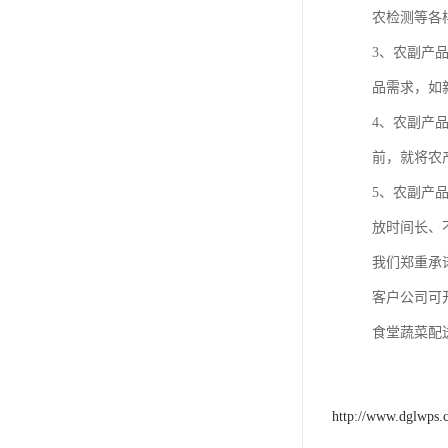
农检测等各
3、农副产
品需求，如
4、农副产
前，就将农
5、农副产
放时间长、
我们郑重承
客户公司可
食堂蔬菜配
http://www.dglwps.