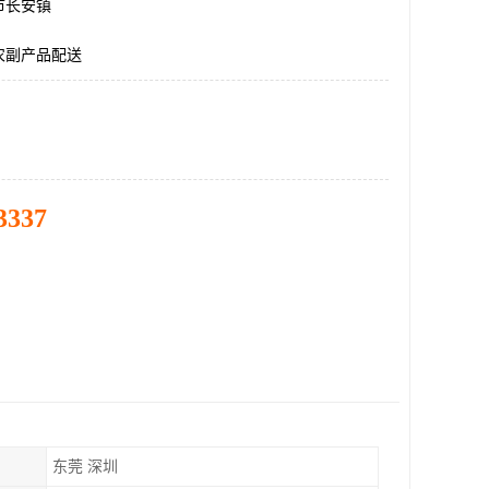
市长安镇
农副产品配送
3337
东莞 深圳