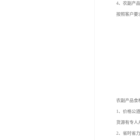
4、农副产
按照客户要
农副产品食
1、价格公
货源有专人
2、省时省