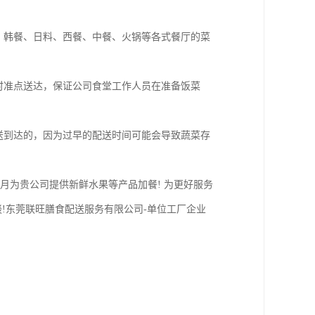
、韩餐、日料、西餐、中餐、火锅等各式餐厅的菜
时准点送达，保证公司食堂工作人员在准备饭菜
送到达的，因为过早的配送时间可能会导致蔬菜存
个月为贵公司提供新鲜水果等产品加餐! 为更好服务
!东莞联旺膳食配送服务有限公司-单位工厂企业