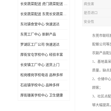
长安蔬菜配送 虎门蔬菜配送 厚街蔬菜配送 大朗蔬菜配送
病虫害
是否进口
长安蔬菜配送 东莞长安蔬菜配送哪家好
安全性
东坑镇食堂中心 快速送达
东莞工厂中心 新鲜产品
东莞市联旺
配餐公司等
罗湖区工厂公司 快速送达
农副产品配
厚街宝屯学校中心 经验丰富
1、基地直
长安镇工厂中心 送货上门
质量，缺点
松岗楼岗学校电话 品种多样
2、仓储中
石岩镇学校中心 品种多样
顾客；
厚街珊美学校中心 卫生健康
3、社区点
够大幅提高