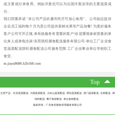
或主要成分来食用。例如洋葱也可以为法国洋葱汤等的主要蔬菜成
分。
我们郑重承诺:“本公司产品价廉市民尽可放心食用”。 公司励志提供
企业员工福利每个月为贵公司提供新鲜水果等产品加餐! 为更好服务
客户公司可开正规,来有效服务有需要的客户!欢迎重视食材质量的单
位来人或来电洽谈!东莞联旺膳食配送服务有限公司-单位工厂企业食
堂蔬菜配送联旺膳食配送公司服务范围:工厂企业事业单位学校职工
食堂。
m.jiayu8686.b2b168.com
Top
主营产品：长安蔬菜配送 大朗蔬菜配送 大岭山蔬菜配送 厚街蔬菜配送 虎门蔬菜配送 生鲜配送 调
味料配送 餐厅食材配送 单位食材配送
版权所有：广东食安膳食管理服务有限公司