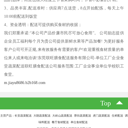
3、品类丰富,配送准时：供应商7点送货，8点开始配拣，每天上午
10:00前配送到饭堂
4、资金透明：配送可提供购买食材的收据；
我们郑重承诺:“本公司产品价廉市民尽可放心食用”。 公司励志提供
企业员工福利每个月为贵公司提供新鲜水果等产品加餐! 为更好服务
客户公司可开正规,来有效服务有需要的客户!欢迎重视食材质量的单
位来人或来电洽谈!东莞联旺膳食配送服务有限公司-单位工厂企业食
堂蔬菜配送联旺膳食配送公司服务范围:工厂企业事业单位学校职工
食堂。
m.jiayu8686.b2b168.com
Top
主营产品：长安蔬菜配送 大朗蔬菜配送 大岭山蔬菜配送 厚街蔬菜配送 虎门蔬菜配送 生鲜配送 调
味料配送 餐厅食材配送 单位食材配送