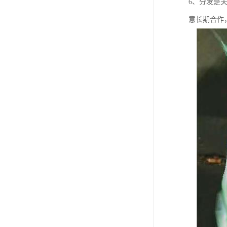
6、分发是
意长期合作