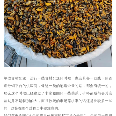
单位食材配送：进行一些食材配送的时候，也会具备一些线下的连
锁分销平台的供应商，像这一类的配送企业的话，都会有统一的，
那么这个时候已经建立了非常稳固的一些关系，价格谈成与否其实
差别并不是特别的大，而且牧场的市场需求率的话还是比较多一些
的，这是在整个过程当中要注意的。
我们郑重承诺:“本公司产品价廉市民尽可放心食用”。 公司励志提供