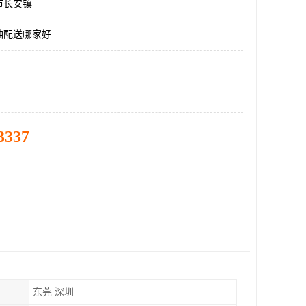
市长安镇
油配送哪家好
3337
东莞 深圳