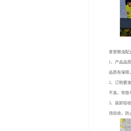
食堂粮油配
1、产品品
品质有保障
2、订购要
不准，导致
3、装卸验
场验收，防