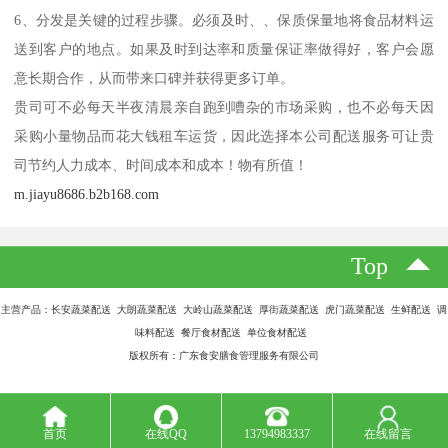
6、分发是关键的过程步骤。必须及时、、保质保量地将食品材料运
送到客户的地点。如果及时到达率和质量保证率做得好，客户会愿
意长期合作，从而带来口碑并获得更多订单。
贵司可不必每天半夜清晨亲自跑到嘈杂的市场采购，也不必每天因
采购小量物品而花大钱租车运货，因此选择本公司配送服务可让贵
司节约人力成本、时间成本和成本！物有所值！
m.jiayu8686.b2b168.com
Top
主营产品：长安蔬菜配送 大朗蔬菜配送 大岭山蔬菜配送 厚街蔬菜配送 虎门蔬菜配送 生鲜配送 调
味料配送 餐厅食材配送 单位食材配送
版权所有：广东食安膳食管理服务有限公司
首页
在线QQ
13794983337
在线留言