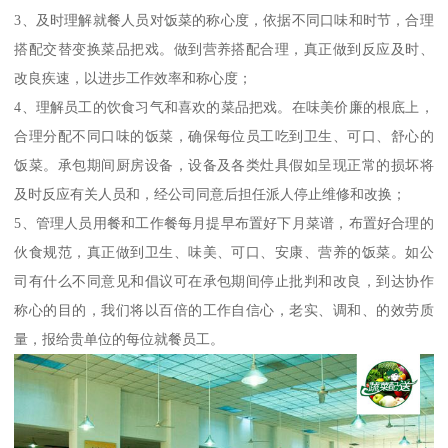
3、及时理解就餐人员对饭菜的称心度，依据不同口味和时节，合理
搭配交替变换菜品把戏。做到营养搭配合理，真正做到反应及时、
改良疾速，以进步工作效率和称心度；
4、理解员工的饮食习气和喜欢的菜品把戏。在味美价廉的根底上，
合理分配不同口味的饭菜，确保每位员工吃到卫生、可口、舒心的
饭菜。承包期间厨房设备，设备及各类灶具假如呈现正常的损坏将
及时反应有关人员和，经公司同意后担任派人停止维修和改换；
5、管理人员用餐和工作餐每月提早布置好下月菜谱，布置好合理的
伙食规范，真正做到卫生、味美、可口、安康、营养的饭菜。如公
司有什么不同意见和倡议可在承包期间停止批判和改良，到达协作
称心的目的，我们将以百倍的工作自信心，老实、调和、的效劳质
量，报给贵单位的每位就餐员工。