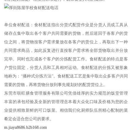
单位食材配送：食材配送指出分货式配货作业是分货人员或工具从
储存点集中取出各个客户共同需要的货物，然后巡回于各客户的货
位之间，将货物按客户需求量放在各客户的货位上，再取出下一种
共同需求商品，如此反复进行直按客户需求将全部货物取出并分放
完毕。同时也完成各个客户的分拣配货工作。食材配送的特点是客
户货位固定，分货人员和工具相对运动。食材配送的分拣又被形象
地称为：“播种式分拣方法”。食材配送工艺是集中取出众多客户共同
需要的货物，再将货物分放到事先规划好的配货货位上。
东莞市联旺膳食管理服务有限公司凭借雄厚的实力规范的饭堂管理
丰富的承包经验及全新的管理理念本着大众化口味及价格为您的企
业提供精致新鲜的可口饭菜。相信我们化厨师队伍所精心配制的菜
肴定会适合您公司的要求。
m.jiayu8686.b2b168.com