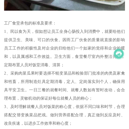
工厂食堂承包的标准及要求：
1、民以食为天，假如想让员工全身心肠投入到消费中，就要给他们
提供卫生、美味、可口的伙食。因而工厂伙食的质量就直接的影响
员工工作的积极性及对企业的归给他们一个如家的觉得和企业的暖
和，以及属感和工作效益。卫生方面，食堂餐厅室内外整洁亮堂，
定期布置人员对饭堂消毒、清算；
2、采购肉菜瓜果时要选择不蜕变菜品和检验部门批准的肉类及家禽
和牲畜，所用制造灶具定期消毒，定人、定岗落实到个人，确保用
具平安卫生。一日三餐的就餐时间、就餐人数如有暂时改动，会合
理布置，灵敏机动的保证好每位就餐人员的称心；
3、及时理解就餐人员对饭菜的称心度，依据不同口味和时节，合理
搭配交替变换菜品把戏。做到营养搭配合理，真正做到反应及时、
改良疾速，以进步工作效率和称心度；