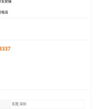
市长安镇
校电话
3337
东莞 深圳