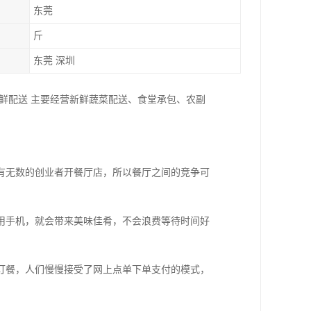
东莞
斤
东莞 深圳
鲜配送 主要经营新鲜蔬菜配送、食堂承包、农副
有无数的创业者开餐厅店，所以餐厅之间的竞争可
用手机，就会带来美味佳肴，不会浪费等待时间好
订餐，人们慢慢接受了网上点单下单支付的模式，