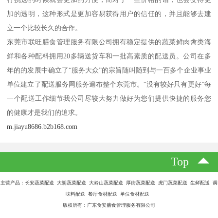
加的透明，这种形式是更加容易获得用户的信任的，并且能够去建
立一个比较长久的合作。
东莞市联旺膳食管理服务有限公司拥有稳定提供的蔬菜鲜肉禽类海
鲜和各种配料拥用20多辆送货车和一批高素质的配送员。公司在多
年的的发展中确立了“服务大众”的宗旨随叫随到与一百多个企业事业
单位建立了配送服务网服务遍布整个东莞市。“没有较好只有更好”每
一个配送工作细节我公司尽较大努力做好为您们提供快捷的服务您
的健康才是我们的追求。
m.jiayu8686.b2b168.com
Top
主营产品：长安蔬菜配送 大朗蔬菜配送 大岭山蔬菜配送 厚街蔬菜配送 虎门蔬菜配送 生鲜配送 调
味料配送 餐厅食材配送 单位食材配送
版权所有：广东食安膳食管理服务有限公司