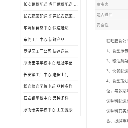
长安蔬菜配送 虎门蔬菜配送 厚街蔬菜配送 大朗蔬菜配送
病虫害
是否进口
长安蔬菜配送 东莞长安蔬菜配送哪家好
安全性
东坑镇食堂中心 快速送达
东莞工厂中心 新鲜产品
联旺膳食公
1、食堂承
罗湖区工厂公司 快速送达
2、粮油蔬
厚街宝屯学校中心 经验丰富
3、快餐配
长安镇工厂中心 送货上门
4、食堂策
松岗楼岗学校电话 品种多样
位，与多家
石岩镇学校中心 品种多样
调味料配送
厚街珊美学校中心 卫生健康
调味料其实
香、提鲜等