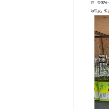
椒，芥末等
如温度，湿