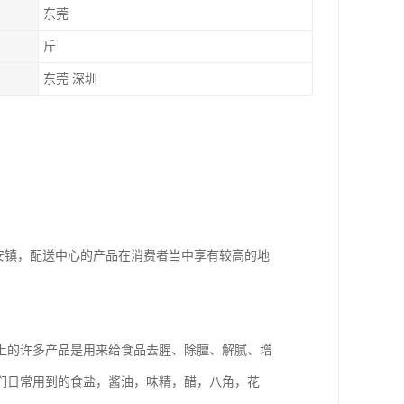
东莞
斤
东莞 深圳
安镇，配送中心的产品在消费者当中享有较高的地
上的许多产品是用来给食品去腥、除膻、解腻、增
们日常用到的食盐，酱油，味精，醋，八角，花