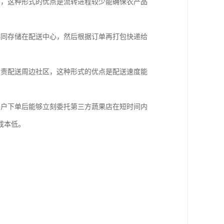
客，这种形式的优点是流转进程较少能确保农产品
共同存储在配送中心，然后根据订单再打包快递给
负责配送周边社区，这种形式的优点是配送速度能
客户下单后能够立刻委托第三方蔬果店在短时间内
成本低。