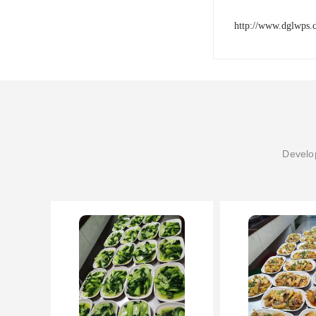
http://www.dglwps.
Develop