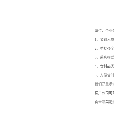
单位、企业
1、节省人
2、单据齐
3、采购模
4、食材品
5、方便省
我们郑重承
客户公司可
食堂蔬菜配