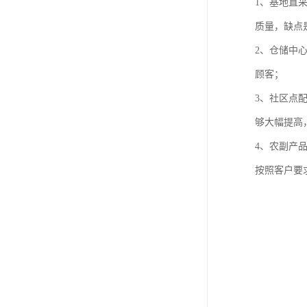
1、基地直
质量，缺点
2、仓储中
顾客；
3、社区点
够大幅提高
4、农副产
按照客户要