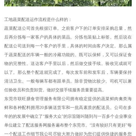
工地蔬菜配送运作流程是什么样的：
蔬菜配送公司首先根据订单。之前客户下的订单安排采购总量，然
后再分拣每一家客户的具体的菜品。分拣包装贴上标签。然后说在
配送公司送到每一个客户的手里，具体的时间由客户决定。那么属
于蔬菜配送的车辆一般的冷藏功能的。既可以保鲜，又可以保证食
物的完整性。送达客户手里以后，然后做交接手续。验收完成就可
以了。那么整个配送就完成了。每次发车前和发车后，车辆要保持
清洁卫生。一般每辆车都有跟单员。除非货物比较少。司机可以兼
任验收员和负责卸货。做好交接手续服务质量要提高。
东莞市联旺膳食管理服务有限公司拥有稳定提供的蔬菜鲜肉禽类海
鲜和各种配料拥用20多辆送货车和一批高素质的配送员。公司在多
年的的发展中确立了“服务大众”的宗旨随叫随到与一百多个企业事业
单位建立了配送服务网服务遍布整个东莞市。“没有较好只有更好”每
一个配送工作细节我公司尽较大努力做好为您们提供快捷的服务您