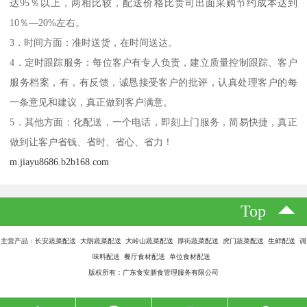
达95％以上，两相比较，配送价格比贵司出面采购节约成本达到
10％—20%左右。
3．时间方面：准时送货，在时间送达。
4．定时跟踪服务：每位客户有专人负责，建立质量控制跟踪、客户
服务档案，有，有反馈，诚恳接受客户的批评，认真处理客户的每
一条意见和建议，真正做到客户满意。
5．其他方面：化配送，一个电话，即刻上门服务，简易快捷，真正
做到让客户省钱、省时、省心、省力！
m.jiayu8686.b2b168.com
Top
主营产品：长安蔬菜配送 大朗蔬菜配送 大岭山蔬菜配送 厚街蔬菜配送 虎门蔬菜配送 生鲜配送 调
味料配送 餐厅食材配送 单位食材配送
版权所有：广东食安膳食管理服务有限公司