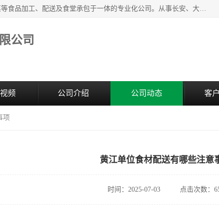
广东食安膳食管理服务有限公司是一家集干货粮油、肉禽蔬菜等食品加工、配送及食堂承包于一体的专业化公司。从事长安、大朗、大岭山、厚街、虎门等地区的蔬菜配送服务。 专业的服务队伍，以及完善的服务机制，经过多年的努力拼搏，赢得了广大客户的信赖和支持。
限公司
视频
公司介绍
公司动态
客
事项
黄江单位食材配送有哪些注意
时间：2025-07-03
点击次数：65