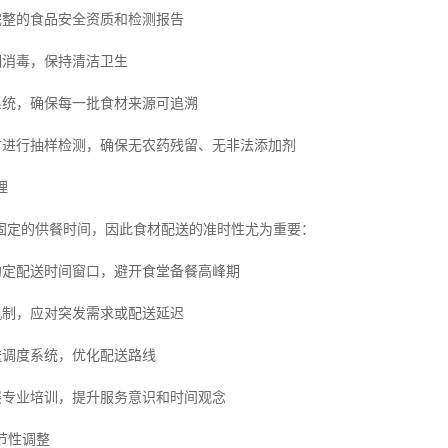
备完整的食品安全资质和检测报告
期消毒，保持清洁卫生
源系统，确保每一批食材来源可追溯
食材进行抽样检测，确保无农药残留、无非法添加剂
理
固定的供餐时间，因此食材配送的准时性尤为重要：
确约定配送时间窗口，避开食堂备餐高峰期
送机制，应对突发需求或配送延迟
送调度系统，优化配送路线
开展专业培训，提升服务意识和时间观念
季节性调整