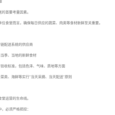
障
送的首要考量因素。
单位食堂而言，确保每日供应的蔬菜、肉类等食材新鲜至关重要。
冷链配送系统的供应商
供当季、当地的新鲜食材
食材验收标准，包括色泽、气味、质地等方面
叶菜类、海鲜等实行"当天采摘、当天配送"原则
食堂运营的生命线。
中，必须严格把控：