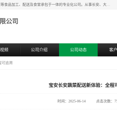
广东食安膳食管理服务有限公司是一家集干货粮油、肉禽蔬菜等食品加工、配送及食堂承包于一体的专业化公司。从事长安、大朗、大岭山、厚街、虎门等地区的蔬菜配送服务。 专业的服务队伍，以及完善的服务机制，经过多年的努力拼搏，赢得了广大客户的信赖和支持。
限公司
视频
公司介绍
公司动态
客
程可追溯
宝安长安蔬菜配送新体验：全程
时间：2025-06-14
点击次数：75