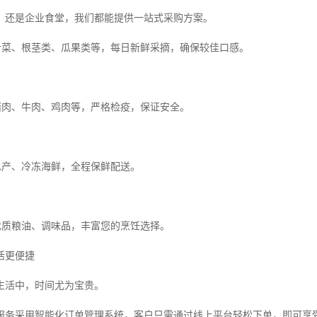
，还是企业食堂，我们都能提供一站式采购方案。
机叶菜、根茎类、瓜果类等，每日新鲜采摘，确保较佳口感。
选猪肉、牛肉、鸡肉等，严格检疫，保证安全。
活水产、冷冻海鲜，全程保鲜配送。
类优质粮油、调味品，丰富您的烹饪选择。
活更便捷
生活中，时间尤为宝贵。
服务采用智能化订单管理系统，客户只需通过线上平台轻松下单，即可享