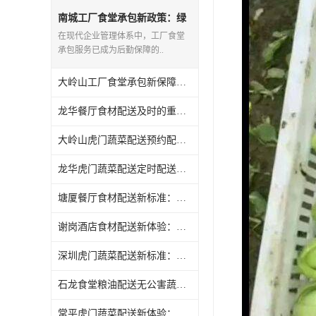
南城工厂食堂承包新政策：绿
色通道保障供应
在现代企业管理体系中，工厂食堂
承包服务已成为后勤保障的..
大岭山工厂食堂承包新保障：全程保险护航
龙华餐厅食材配送及时的重要性
大岭山虎门蔬菜配送预约配送更灵活
龙华虎门蔬菜配送定时配送任选
塘厦餐厅食材配送新标准：绿色食品认证
谢岗酒店食材配送新体验：全程可追溯
深圳虎门蔬菜配送新标准：绿色食品认证
石龙食堂粮油配送无公害蔬菜推广
常平虎门蔬菜配送新体验：全程可追溯